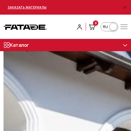
ЗАКАЗАТЬ МАТЕРИАЛЫ
Acasă
Blog
Кэрбуна, Яловены
0
RO
Кэрбуна, Яловены
Каталог
marketing
27.08.2025
1 min citire