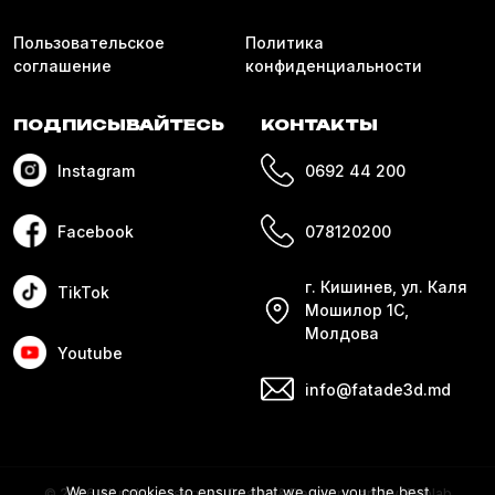
Пользовательское
Политика
соглашение
конфиденциальности
ПОДПИСЫВАЙТЕСЬ
КОНТАКТЫ
Instagram
0692 44 200
Facebook
078120200
г. Кишинев, ул. Каля
TikTok
Мошилор 1С,
Молдова
Youtube
info@fatade3d.md
We use cookies to ensure that we give you the best
© 2026 All rights reserved. Design & Development by Weblab