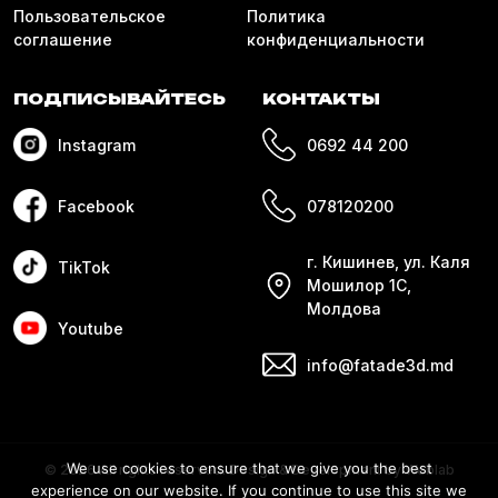
Пользовательское
Политика
соглашение
конфиденциальности
ПОДПИСЫВАЙТЕСЬ
КОНТАКТЫ
Instagram
0692 44 200
Facebook
078120200
г. Кишинев, ул. Каля
TikTok
Мошилор 1С,
Молдова
Youtube
info@fatade3d.md
We use cookies to ensure that we give you the best
© 2026 All rights reserved. Design & Development by Weblab
experience on our website. If you continue to use this site we