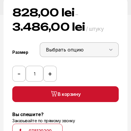
828,00
lei
–
3.486,00
lei
Диапазон
/ штуку
цен:
828,00 lei
Размер
–
3.486,00 lei
-
+
Количество
товара
Плитка
В корзину
Andes
Yellow
Вы спешите?
Заказывайте по прямому звонку
078120200