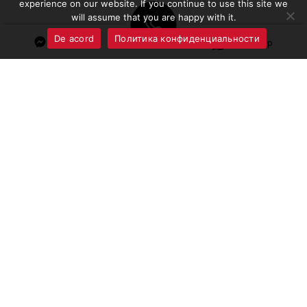
experience on our website. If you continue to use this site we
will assume that you are happy with it.
De acord
Политика конфиденциальности
Messenger
Whatsapp
Пользовательское
Политика
соглашение
конфиденциальности
ПОДПИСЫВАЙТЕСЬ
КОНТАКТЫ
Instagram
0692 44 200
Facebook
078120200
г. Кишинев, ул. Каля
TikTok