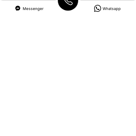
Messenger
Whatsapp
Пользовательское
Политика
соглашение
конфиденциальности
ПОДПИСЫВАЙТЕСЬ
КОНТАКТЫ
Instagram
0692 44 200
Facebook
078120200
г. Кишинев, ул. Каля
TikTok
Мошилор 1С,