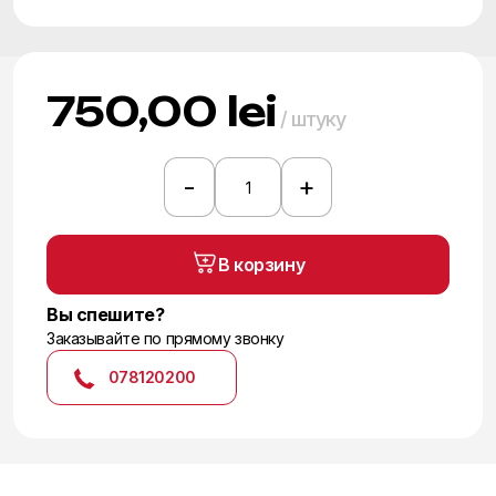
750,00
lei
/ штуку
-
+
Количество
товара
Плитка
В корзину
Plain
White
Вы спешите?
Заказывайте по прямому звонку
078120200