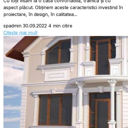
Cu toții visăm la o casă confortabilă, trainică și cu
aspect plăcut. Obținem aceste caracteristici investind în
proiectare, în design, în calitatea...
spadmin
30.09.2022
4 min citire
Citește mai mult