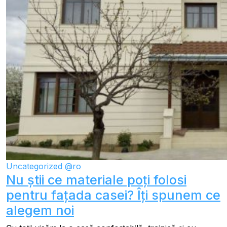
Uncategorized @ro
Nu știi ce materiale poți folosi
pentru fațada casei? Îți spunem ce
alegem noi