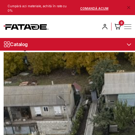
Cumpără azi materiale, achită în rate cu
COMANDĂ ACUM
0%
Acasă
Blog
Drochia 2025
0
Drochia 2025
Catalog
marketing
21.05.2026
Actualizat: 25.05.2026
1 min citire