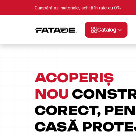
Cumpără azi materiale, achită în rate cu 0%
Catalog
ACOPERIȘ
NOU
CONSTR
CORECT, PEN
CASĂ PROTE