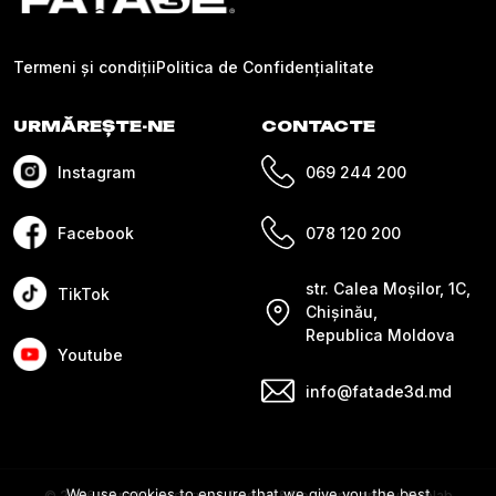
Termeni și condiții
Politica de Confidențialitate
URMĂREȘTE-NE
CONTACTE
Instagram
069 244 200
Facebook
078 120 200
str. Calea Moșilor, 1C,
TikTok
Chișinău,
Republica Moldova
Youtube
info@fatade3d.md
We use cookies to ensure that we give you the best
© 2026 All rights reserved. Design & Development by Weblab