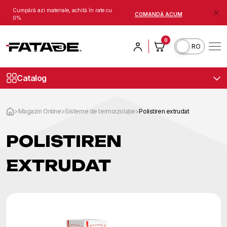
Cumpără azi materiale, achită în rate cu
COMANDĂ ACUM
0%
0
RU
Catalog
>
Magazin Online
>
Sisteme de termoizolație
>
Polistiren extrudat
POLISTIREN
EXTRUDAT