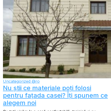
Uncategorized @ro
Nu știi ce materiale poți folosi
pentru fațada casei? Îți spunem ce
alegem noi