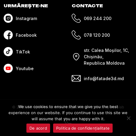
URMĂREȘTE-NE
CONTACTE
Instagram
069 244 200
Facebook
078 120 200
str. Calea Moșilor, 1C,
TikTok
Chișinău,
Republica Moldova
Youtube
info@fatade3d.md
We use cookies to ensure that we give you the best
© 2026 All rights reserved. Design & Development by Weblab
experience on our website. If you continue to use this site we
will assume that you are happy with it.
De acord
Politica de confidențialitate
Messenger
Whatsapp