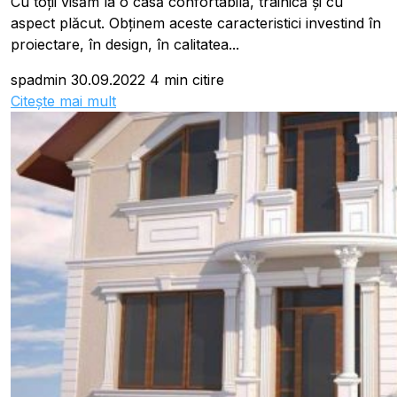
Cu toții visăm la o casă confortabilă, trainică și cu
aspect plăcut. Obținem aceste caracteristici investind în
proiectare, în design, în calitatea...
spadmin
30.09.2022
4 min citire
Citește mai mult