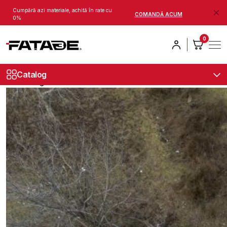
Cumpără azi materiale, achită în rate cu
COMANDĂ ACUM
0%
Acasă
Blog
Trușeni 2026
0
Trușeni 2026
Catalog
marketing
21.05.2026
Actualizat: 25.05.2026
1 min citire