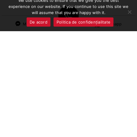
We use cookies to ensure that we give you the best
experience on our website. If you continue to use this site we
will assume that you are happy with it.
De acord
Politica de confidențialitate
Messenger
Whatsapp
Termeni și condiții
Politica de Confidențialitate
URMĂREȘTE-NE
CONTACTE
Instagram
069 244 200
Facebook
078 120 200
str. Calea Moșilor, 1C,
TikTok