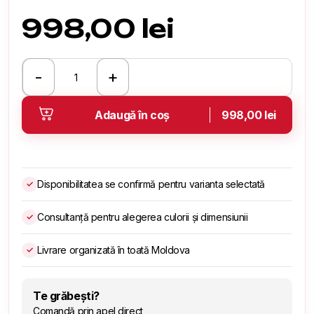
998,00
lei
-
+
Cantitate
Devine
Mushroom
Adaugă în coș
998,00 lei
Stone
Disponibilitatea se confirmă pentru varianta selectată
✓
Consultanță pentru alegerea culorii și dimensiunii
✓
Livrare organizată în toată Moldova
✓
Te grăbești?
Comandă prin apel direct