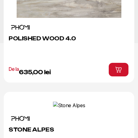
Acest
produs
POLISHED WOOD 4.0
are
mai
multe
variații.
De la
Opțiunile
635,00
lei
pot
fi
alese
în
pagina
produsului.
Acest
produs
STONE ALPES
are