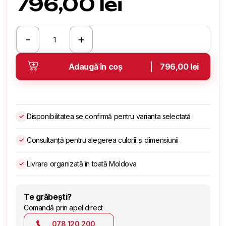
796,00
lei
-
+
Cantitate
Chiseled
Stone
Adaugă în coș
796,00 lei
Disponibilitatea se confirmă pentru varianta selectată
✓
Consultanță pentru alegerea culorii și dimensiunii
✓
Livrare organizată în toată Moldova
✓
Te grăbești?
Comandă prin apel direct
078 120 200