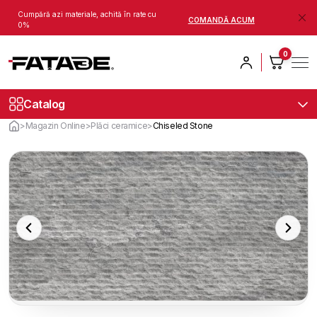
Cumpără azi materiale, achită în rate cu
COMANDĂ ACUM
0%
0
Catalog
>
Magazin Online
>
Plăci ceramice
>
Chiseled Stone