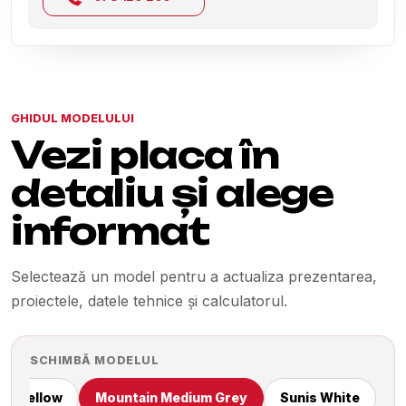
GHIDUL MODELULUI
Vezi placa în
detaliu și alege
informat
Selectează un model pentru a actualiza prezentarea,
proiectele, datele tehnice și calculatorul.
SCHIMBĂ MODELUL
on Yellow
Mountain Medium Grey
Sunis White