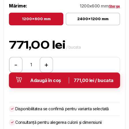
Mărime:
1200x600 mm
Șterge
1200x600 mm
2400x1200 mm
771,00
lei
/ bucata
-
+
Cantitate
Rough
Surface
Adaugă în coș
771,00 lei / bucata
Disponibilitatea se confirmă pentru varianta selectată
✓
Consultanță pentru alegerea culorii și dimensiunii
✓