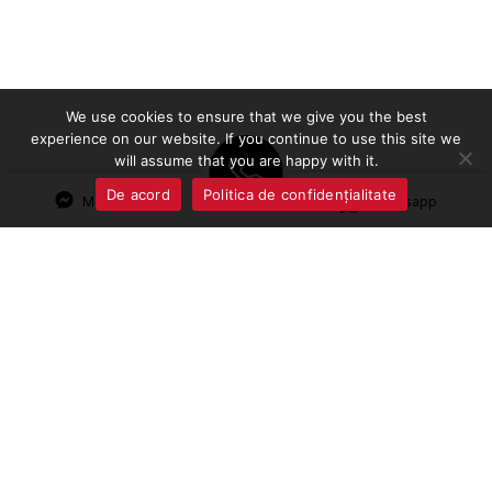
We use cookies to ensure that we give you the best
experience on our website. If you continue to use this site we
will assume that you are happy with it.
De acord
Politica de confidențialitate
Messenger
Whatsapp
Termeni și condiții
Politica de Confidențialitate
URMĂREȘTE-NE
CONTACTE
Instagram
069 244 200