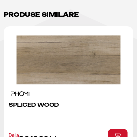
PRODUSE SIMILARE
Acest
produs
SPLICED WOOD
are
mai
multe
variații.
De la
Opțiunile