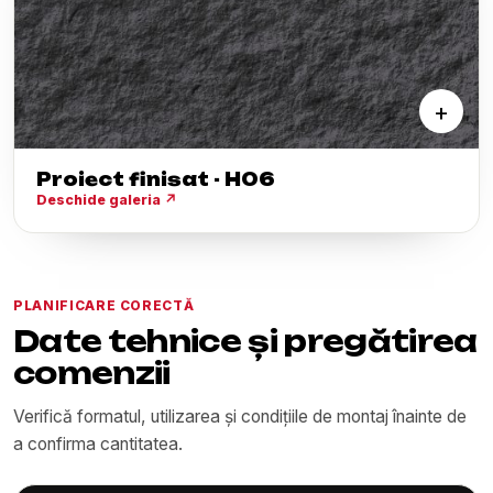
+
Proiect finisat - H06
Deschide galeria
↗
PLANIFICARE CORECTĂ
Date tehnice și pregătirea
comenzii
Verifică formatul, utilizarea și condițiile de montaj înainte de
a confirma cantitatea.