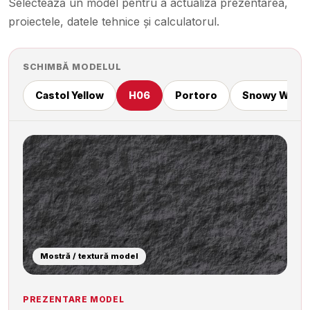
Selectează un model pentru a actualiza prezentarea,
proiectele, datele tehnice și calculatorul.
SCHIMBĂ MODELUL
ed
Castol Yellow
H06
Portoro
Snowy White
Mostră / textură model
PREZENTARE MODEL