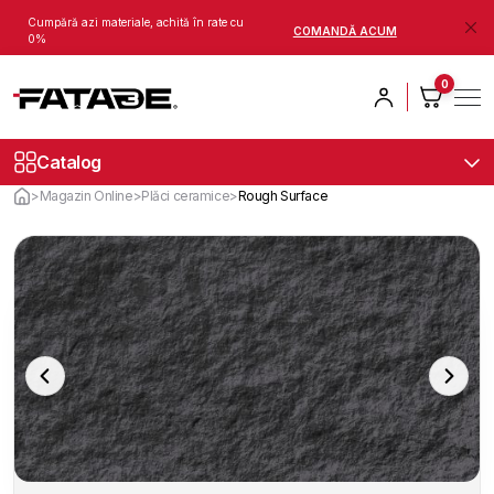
Cumpără azi materiale, achită în rate cu
COMANDĂ ACUM
0%
0
Catalog
>
Magazin Online
>
Plăci ceramice
>
Rough Surface