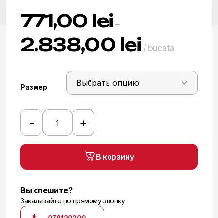
771,00
lei
–
2.838,00
lei
Диапазон
/ bucata
цен:
771,00 lei
Размер
–
2.838,00 lei
-
+
Количество
товара
Плитка
В корзину
H06
Вы спешите?
Заказывайте по прямому звонку
078120200