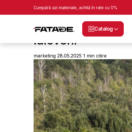
Cumpără azi materiale, achită în rate cu 0%
Acasă
Blog
Ialoveni
Catalog
Ialoveni
marketing
28.05.2025
1 min citire