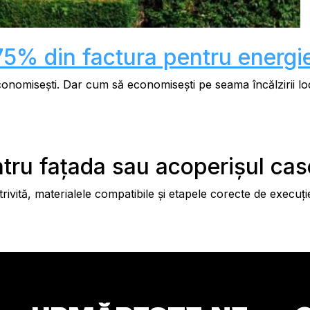
75% din factura pentru energ
onomisești. Dar cum să economisești pe seama încălzirii locuin
tru fațada sau acoperișul case
rivită, materialele compatibile și etapele corecte de execuți