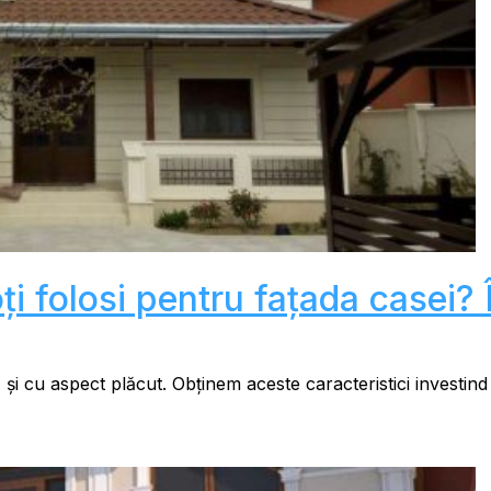
oți folosi pentru fațada casei
 și cu aspect plăcut. Obținem aceste caracteristici investind î