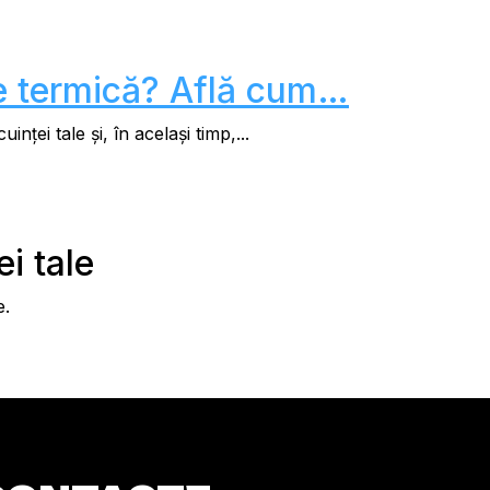
ie termică? Află cum…
ței tale și, în același timp,...
i tale
e.